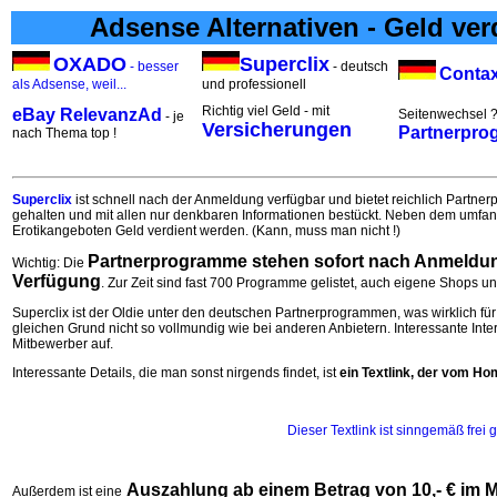
Adsense Alternativen - Geld ve
OXADO
Superclix
- besser
- deutsch
Conta
als Adsense, weil...
und professionell
Richtig viel Geld - mit
eBay RelevanzAd
Seitenwechsel 
- je
Versicherungen
Partnerpr
nach Thema top !
Superclix
ist schnell nach der Anmeldung verfügbar und bietet reichlich Partne
gehalten und mit allen nur denkbaren Informationen bestückt. Neben dem umfan
Erotikangeboten Geld verdient werden. (Kann, muss man nicht !)
Partnerprogramme stehen sofort nach Anmeldu
Wichtig: Die
Verfügung
. Zur Zeit sind fast 700 Programme gelistet, auch eigene Shops u
Superclix ist der Oldie unter den deutschen Partnerprogrammen, was wirklich für
gleichen Grund nicht so vollmundig wie bei anderen Anbietern. Interessante Int
Mitbewerber auf.
Interessante Details, die man sonst nirgends findet, ist
ein Textlink, der vom Ho
Dieser Textlink ist sinngemäß frei g
Auszahlung ab einem Betrag von 10,- € im 
Außerdem ist eine