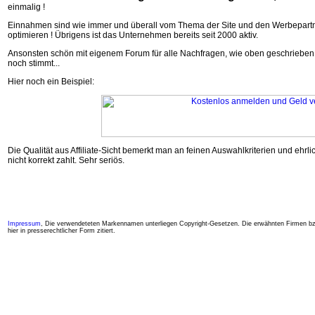
einmalig !
Einnahmen sind wie immer und überall vom Thema der Site und den Werbepartn
optimieren ! Übrigens ist das Unternehmen bereits seit 2000 aktiv.
Ansonsten schön mit eigenem Forum für alle Nachfragen, wie oben geschrieben, a
noch stimmt...
Hier noch ein Beispiel:
Die Qualität aus Affiliate-Sicht bemerkt man an feinen Auswahlkriterien und ehr
nicht korrekt zahlt. Sehr seriös.
Impressum
, Die verwendeteten Markennamen unterliegen Copyright-Gesetzen. Die erwähnten Firmen bz
hier in presserechtlicher Form zitiert.