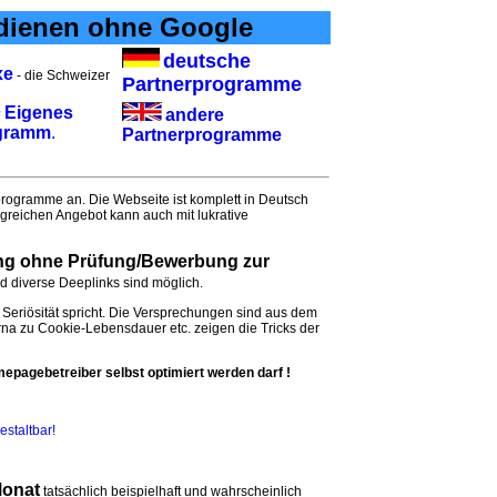
rdienen ohne Google
deutsche
xe
- die Schweizer
Partnerprogramme
Eigenes
andere
?
ogramm
.
Partnerprogramme
rprogramme an. Die Webseite ist komplett in Deutsch
greichen Angebot kann auch mit lukrative
ng ohne Prüfung/Bewerbung zur
nd diverse Deeplinks sind möglich.
 Seriösität spricht. Die Versprechungen sind aus dem
erna zu Cookie-Lebensdauer etc. zeigen die Tricks der
mepagebetreiber selbst optimiert werden darf !
estaltbar!
Monat
tatsächlich beispielhaft und wahrscheinlich