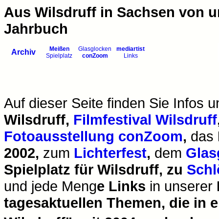
Aus Wilsdruff in Sachsen von u
Jahrbuch
Meißen
Glasglocken
mediartist
Archiv
Spielplatz
conZoom
Links
Auf dieser Seite finden Sie Infos u
Wilsdruff,
Filmfestival Wilsdruff
Fotoausstellung conZoom
,
das
2002,
zum
Lichterfest
,
dem
Glas
Spielplatz für Wilsdruff, zu
Schl
und jede Meng
e Links
in unserer
tagesaktuellen Themen, die in